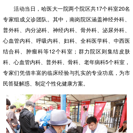
四川
贵州
云南
西藏
活动当日，哈医大一院两个院区共17个科室20名
陕西
甘肃
青海
宁夏
专家组成义诊团队。其中，南岗院区涵盖神经外科、
新疆
内蒙古
黑龙江
普外科、内分泌科、神经内科、骨外科、泌尿外科、
心血管内科、呼吸内科、妇科、全科医学科、中西医
多语种频道
结合科、肿瘤科等12个科室；群力院区则集结皮肤
科、心血管内科、普外科、骨科、老年病科5个科室，
English
Español
Français
عربى
专家们凭借丰富的临床经验与扎实的专业功底，为市
Русский язык
日本語
한국어
民答疑解惑、制定个性化健康方案。
Deutsch
Português