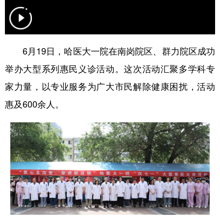
会展
彩票
娱乐
时尚
悦读
公益
书画
一带一路
6月19日，哈医大一院在南岗院区、群力院区成功
亚太网
上市公司
投教基地
举办大型系列惠民义诊活动。这次活动汇聚多学科专
家力量，以专业服务为广大市民解除健康困扰，活动
地方频道
惠及600余人。
北京
天津
河北
山西
辽宁
吉林
上海
江苏
浙江
安徽
福建
江西
山东
河南
湖北
湖南
广东
广西
海南
重庆