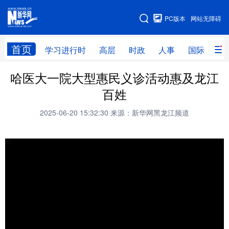
手机版
PC版本
网站无障碍
网站地图
首页
学习进行时
高层
时政
人事
国际
财
哈医大一院大型惠民义诊活动惠及龙江
学习进行时
高层
时政
人事
百姓
国际
财经
网评
港澳
2025-06-20 15:32:30
来源：新华网黑龙江频道
台湾
思客智库
全球连线
教育
科技
科普
体育
文化
健康
军事
访谈
视频
图片
中央文件
金融
汽车
食品
人居
信息化
乡村振兴
溯源中国
城市
旅游
能源